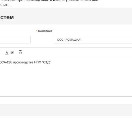
анить.