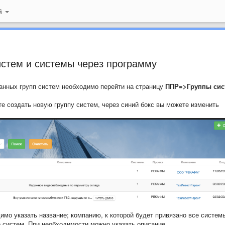
й
истем и системы через программу
анных групп систем необходимо перейти на страницу
ППР=>Группы сис
е создать новую группу систем, через синий бокс вы можете изменить
имо указать название; компанию, к которой будет привязано все систем
е систем. При необходимости можно указать описание.