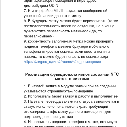
идентификаторе помещения и https адрес
дистрибудива ОDIN
7. В интерфейсе МПЛП выдается сообщение об
успешной записи данных в метку
8. В будущем метку можно будет перезаписать (та же
последовательность шагов по созданию, но в конце
пункт-хотите перезаписать метку-если да, то
перезаписываем)
9. корректность заполнения метки можно проверить
поднеся телефон к метке-в браузере мобильного
телефона откроется ссылка, если ввести логин и
пароль, то можно будет попасть по ссылке вида
http://%адрес_один%/rooms/%id_помещение
Реализация функционала использования NFC
меток в системе
1. В каждой заявке в модуле заявки при ее создании
указываются строение/этаж/помещение
2. Исполнитель берет заявку в работу и выполняет ее
3. На этапе перевода заявки из статуса выполняется в
статус исполнено появляется экран, требующий
отсканировать нфс метку данного помещения для
подтверждения присутствия
4. Исполнитель подносит телефон к метке, сканирует-
система подтверждает совпадение и дает перевести