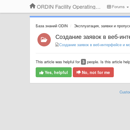
ORDIN Facility Operating System
Forums
База знаний ODIN
Эксплуатация, заявки и пропус
Создание заявок в веб-ин
Создание заявок в веб-интерфейсе и 
This article was helpful for
3
people. Is this article hel
Yes, helpful
No, not for me
Custo