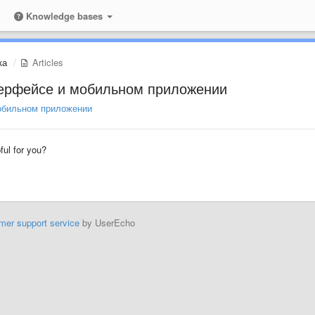
Knowledge bases
ка
Articles
терфейсе и мобильном приложении
мобильном приложении
pful for you?
mer support service
by UserEcho