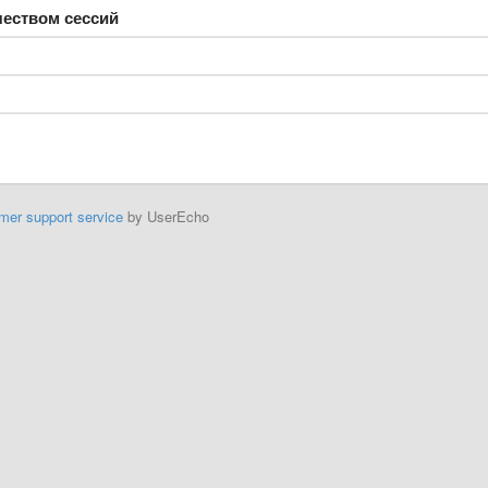
чеством сессий
mer support service
by UserEcho