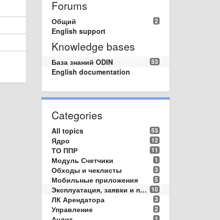
Forums
Общий
2
English support
Knowledge bases
База знаний ODIN
53
English documentation
Categories
All topics
53
Ядро
12
ТО ППР
11
Модуль Счетчики
1
Обходы и чеклисты
3
Мобильные приложения
5
Эксплуатация, заявки и пропуска
10
ЛК Арендатора
3
Управление
2
Аудит
1