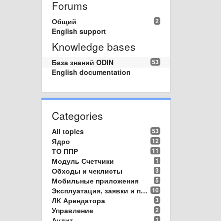
Forums
Общий
2
English support
Knowledge bases
База знаний ODIN
53
English documentation
Categories
All topics
53
Ядро
12
ТО ППР
11
Модуль Счетчики
1
Обходы и чеклисты
3
Мобильные приложения
5
Эксплуатация, заявки и пропуска
10
ЛК Арендатора
3
Управление
2
Аудит
1