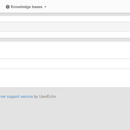
Knowledge bases
mer support service
by UserEcho